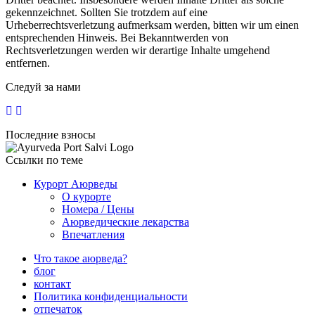
gekennzeichnet. Sollten Sie trotzdem auf eine
Urheberrechtsverletzung aufmerksam werden, bitten wir um einen
entsprechenden Hinweis. Bei Bekanntwerden von
Rechtsverletzungen werden wir derartige Inhalte umgehend
entfernen.
Следуй за нами
Последние взносы
Ссылки по теме
Курорт Аюрведы
О курорте
Номера / Цены
Аюрведические лекарства
Впечатления
Что такое аюрведа?
блог
контакт
Политика конфиденциальности
отпечаток