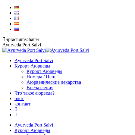
Перейти
к
содержанию
Sprachumschalter
Ayurveda Port Salvi
Ayurveda Port Salvi
Курорт Аюрведы
Курорт Аюрведы
Номера / Цены
Аюрведические лекарства
Впечатления
Что такое аюрведа?
блог
контакт
Ayurveda Port Salvi
Курорт Аюрведы