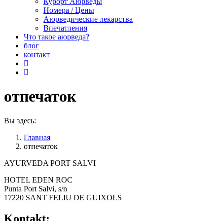
Курорт Аюрведы
Номера / Цены
Аюрведические лекарства
Впечатления
Что такое аюрведа?
блог
контакт
отпечаток
Вы здесь:
Главная
отпечаток
AYURVEDA PORT SALVI
HOTEL EDEN ROC
Punta Port Salvi, s/n
17220 SANT FELIU DE GUIXOLS
Kontakt: