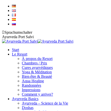
Contenu
en
pleine
largeur
Sprachumschalter
Ayurveda Port Salvi
Start
Le Resort
À propos du Resort
Chambres / Prix
Cures ayurvédiques
Yoga & Méditation
Bien-être & Beauté
Aqua Healing
Randonnées
Impressions
Comment y arriver?
Ayurveda Basics
Ayurveda – Science de la Vie
Doshas