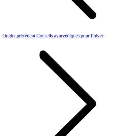
Onglet
Onglet précédent
Conseils ayurvédiques pour l’hiver
précédent