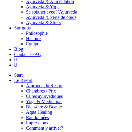
Ayurveda & Alimentation
Ayurveda & Yoga
Se soigner avec l’Ayurveda
Ayurveda & Perte de poids
Ayurveda & Stress
Sur nous
Philosophie
Histoire
Equipe
Blog
Contact / FAQ
Start
Le Resort
À propos du Resort
Chambres / Prix
Cures ayurvédiques
Yoga & Méditation
Bien-être & Beauté
Aqua Healing
Randonnées
Impressions
Comment y arriver?